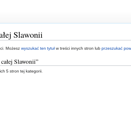
łej Slawonii
ści. Możesz
wyszukać ten tytuł
w treści innych stron lub
przeszukać powi
całej Slawonii”
h 5 stron tej kategorii.