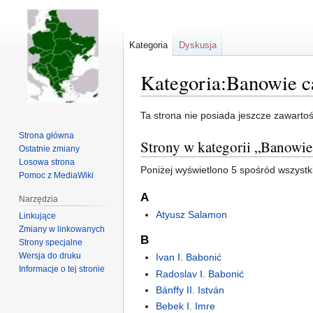
Kategoria
Dyskusja
Kategoria:Banowie ca
Przejdź
Przejdź
Ta strona nie posiada jeszcze zawarto
do
do
Strona główna
Strony w kategorii „Banowie 
nawigacji
wyszukiwania
Ostatnie zmiany
Losowa strona
Poniżej wyświetlono 5 spośród wszystkic
Pomoc z MediaWiki
A
Narzędzia
Atyusz Salamon
Linkujące
Zmiany w linkowanych
B
Strony specjalne
Wersja do druku
Ivan I. Babonić
Informacje o tej stronie
Radoslav I. Babonić
Bánffy II. István
Bebek I. Imre