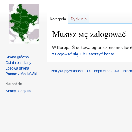
Kategoria
Dyskusja
Musisz się zalogować
Przejdź
Przejdź
W Europa Środkowa ograniczono możliwość
do
do
zalogować się lub utworzyć konto
.
Strona główna
nawigacji
wyszukiwania
Ostatnie zmiany
Losowa strona
Polityka prywatności
O Europa Środkowa
Infor
Pomoc z MediaWiki
Narzędzia
Strony specjalne