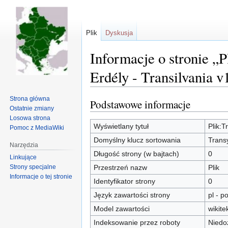
Plik
Dyskusja
Informacje o stronie „P
Erdély - Transilvania v
Strona główna
Podstawowe informacje
Przejdź
Przejdź
Ostatnie zmiany
do
do
Losowa strona
nawigacji
wyszukiwania
Wyświetlany tytuł
Plik:T
Pomoc z MediaWiki
Domyślny klucz sortowania
Transy
Narzędzia
Długość strony (w bajtach)
0
Linkujące
Strony specjalne
Przestrzeń nazw
Plik
Informacje o tej stronie
Identyfikator strony
0
Język zawartości strony
pl - po
Model zawartości
wikite
Indeksowanie przez roboty
Niedo