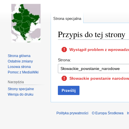
Strona specjalna
Przypis do tej strony
Przejdź
Przejdź
Wystąpił problem z wprowadz
do
do
Strona główna
nawigacji
wyszukiwania
Strona:
Ostatnie zmiany
Losowa strona
Pomoc z MediaWiki
Słowackie powstanie narodowe 
Narzędzia
Strony specjalne
Prześlij
Wersja do druku
Polityka prywatności
O Europa Środkowa
I