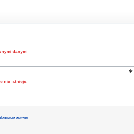
onymi danymi
nie istnieje.
nformacje prawne