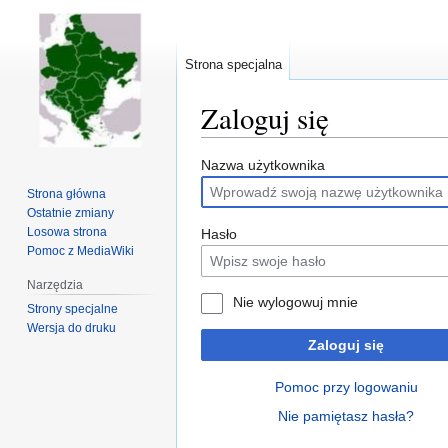
Strona specjalna
Zaloguj się
Przejdź
Przejdź
Nazwa użytkownika
do
do
Strona główna
nawigacji
wyszukiwania
Ostatnie zmiany
Losowa strona
Hasło
Pomoc z MediaWiki
Narzędzia
Nie wylogowuj mnie
Strony specjalne
Wersja do druku
Zaloguj się
Pomoc przy logowaniu
Nie pamiętasz hasła?