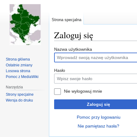
Strona specjalna
Zaloguj się
Przejdź
Przejdź
Nazwa użytkownika
do
do
Strona główna
nawigacji
wyszukiwania
Ostatnie zmiany
Hasło
Losowa strona
Pomoc z MediaWiki
Narzędzia
Nie wylogowuj mnie
Strony specjalne
Wersja do druku
Zaloguj się
Pomoc przy logowaniu
Nie pamiętasz hasła?