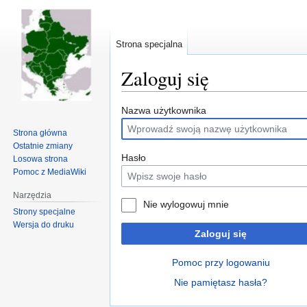
Strona specjalna
Zaloguj się
Przejdź
Przejdź
Nazwa użytkownika
do
do
Strona główna
nawigacji
wyszukiwania
Ostatnie zmiany
Hasło
Losowa strona
Pomoc z MediaWiki
Narzędzia
Nie wylogowuj mnie
Strony specjalne
Wersja do druku
Zaloguj się
Pomoc przy logowaniu
Nie pamiętasz hasła?